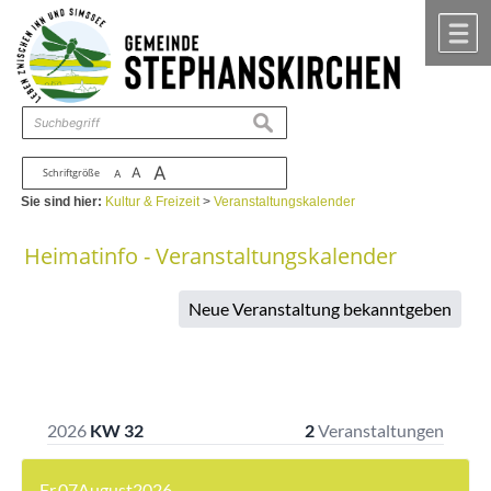
Zum Inhalt
,
zur Navigation
oder
zur Startseite
springen.
chließen
M
suchen
A
A
Schriftgröße
A
Sie sind hier:
Kultur & Freizeit
>
Veranstaltungskalender
Heimatinfo - Veranstaltungskalender