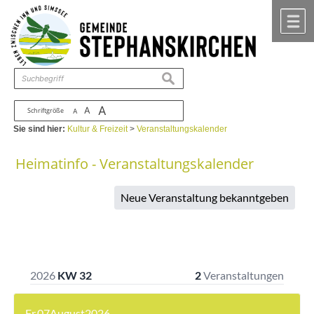
Zum Inhalt
,
zur Navigation
oder
zur Startseite
springen.
chließen
M
suchen
A
A
Schriftgröße
A
Sie sind hier:
Kultur & Freizeit
>
Veranstaltungskalender
Heimatinfo - Veranstaltungskalender