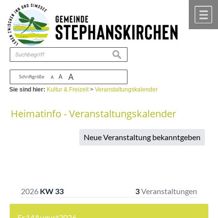
Zum Inhalt
,
zur Navigation
oder
zur Startseite
springen.
chließen
M
suchen
A
A
Schriftgröße
A
Sie sind hier:
Kultur & Freizeit
>
Veranstaltungskalender
Heimatinfo - Veranstaltungskalender