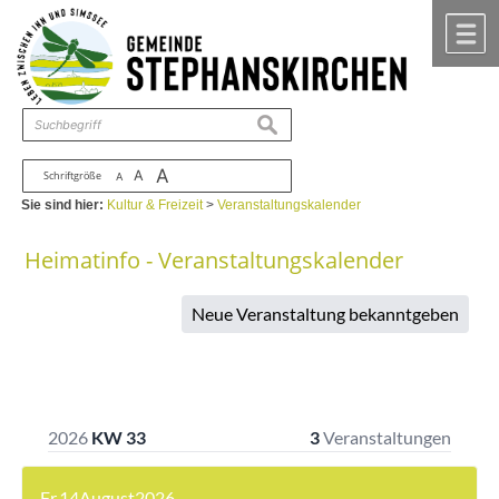
Zum Inhalt
,
zur Navigation
oder
zur Startseite
springen.
chließen
M
suchen
A
A
Schriftgröße
A
Sie sind hier:
Kultur & Freizeit
>
Veranstaltungskalender
Heimatinfo - Veranstaltungskalender