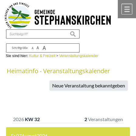
Zum Inhalt
,
zur Navigation
oder
zur Startseite
springen.
chließen
M
suchen
A
A
Schriftgröße
A
Sie sind hier:
Kultur & Freizeit
>
Veranstaltungskalender
Heimatinfo - Veranstaltungskalender