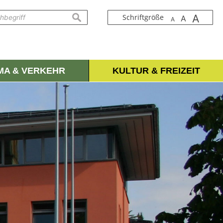
A
suchen
Schriftgröße
A
A
IMA & VERKEHR
KULTUR & FREIZEIT