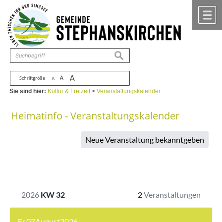
Zum Inhalt
,
zur Navigation
oder
zur Startseite
springen.
chließen
M
suchen
A
A
Schriftgröße
A
Sie sind hier:
Kultur & Freizeit
>
Veranstaltungskalender
Heimatinfo - Veranstaltungskalender