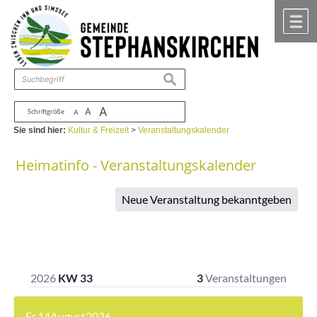
Zum Inhalt
,
zur Navigation
oder
zur Startseite
springen.
chließen
M
suchen
A
A
Schriftgröße
A
Sie sind hier:
Kultur & Freizeit
>
Veranstaltungskalender
Heimatinfo - Veranstaltungskalender