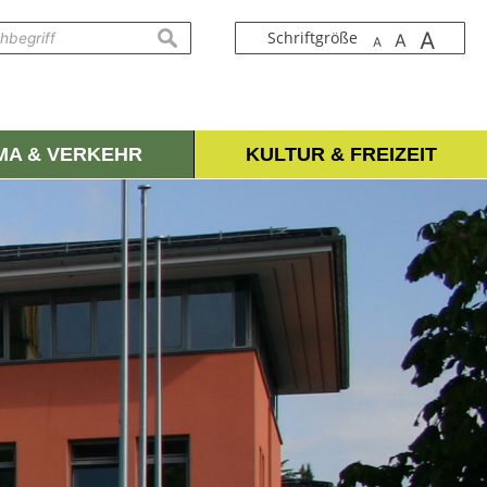
A
suchen
Schriftgröße
A
A
IMA & VERKEHR
KULTUR & FREIZEIT