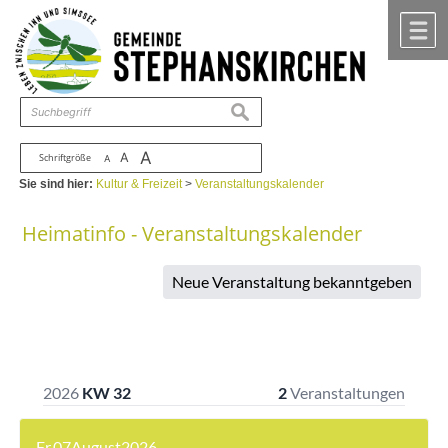
Zum Inhalt
,
zur Navigation
oder
zur Startseite
springen.
chließen
M
suchen
A
A
Schriftgröße
A
Sie sind hier:
Kultur & Freizeit
>
Veranstaltungskalender
Heimatinfo - Veranstaltungskalender