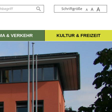
A
suchen
Schriftgröße
A
A
IMA & VERKEHR
KULTUR & FREIZEIT