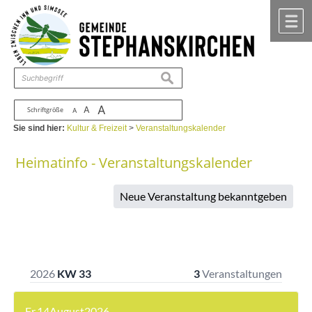
Zum Inhalt
,
zur Navigation
oder
zur Startseite
springen.
chließen
M
suchen
A
A
Schriftgröße
A
Sie sind hier:
Kultur & Freizeit
>
Veranstaltungskalender
Heimatinfo - Veranstaltungskalender