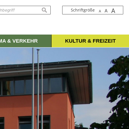
A
suchen
Schriftgröße
A
A
IMA & VERKEHR
KULTUR & FREIZEIT