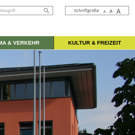
A
suchen
Schriftgröße
A
A
IMA & VERKEHR
KULTUR & FREIZEIT