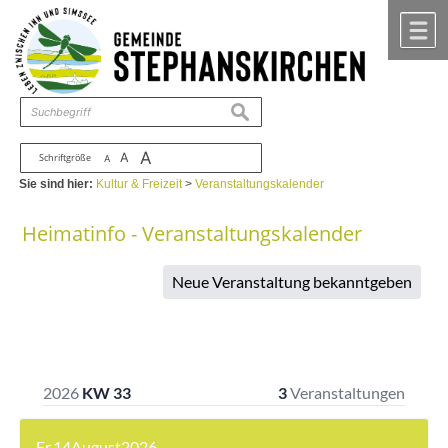
Zum Inhalt
,
zur Navigation
oder
zur Startseite
springen.
chließen
M
suchen
A
A
Schriftgröße
A
Sie sind hier:
Kultur & Freizeit
>
Veranstaltungskalender
Heimatinfo - Veranstaltungskalender