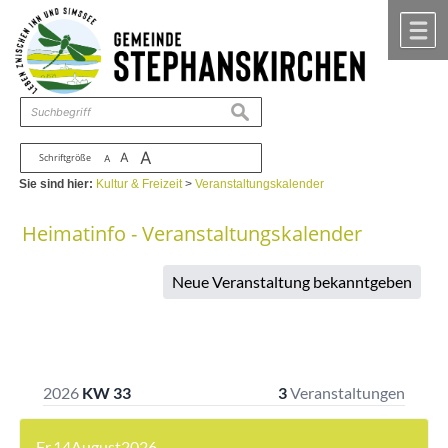
Zum Inhalt
,
zur Navigation
oder
zur Startseite
springen.
chließen
M
suchen
A
A
Schriftgröße
A
Sie sind hier:
Kultur & Freizeit
>
Veranstaltungskalender
Heimatinfo - Veranstaltungskalender