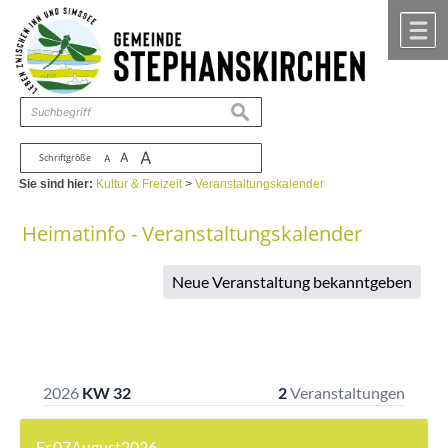
Zum Inhalt
,
zur Navigation
oder
zur Startseite
springen.
chließen
M
suchen
A
A
Schriftgröße
A
Sie sind hier:
Kultur & Freizeit
>
Veranstaltungskalender
Heimatinfo - Veranstaltungskalender