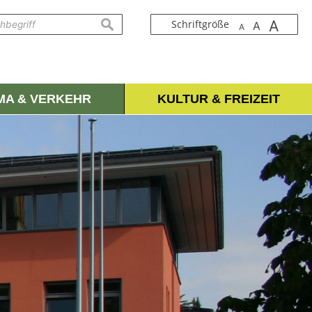
A
suchen
Schriftgröße
A
A
IMA & VERKEHR
KULTUR & FREIZEIT