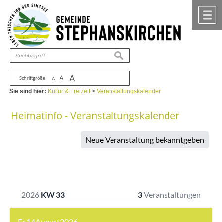
Zum Inhalt
,
zur Navigation
oder
zur Startseite
springen.
chließen
M
suchen
A
A
Schriftgröße
A
Sie sind hier:
Kultur & Freizeit
>
Veranstaltungskalender
Heimatinfo - Veranstaltungskalender