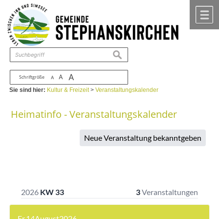
Zum Inhalt
,
zur Navigation
oder
zur Startseite
springen.
chließen
M
suchen
A
A
Schriftgröße
A
Sie sind hier:
Kultur & Freizeit
>
Veranstaltungskalender
Heimatinfo - Veranstaltungskalender