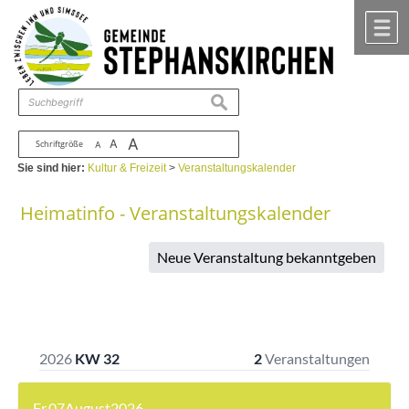
Zum Inhalt
,
zur Navigation
oder
zur Startseite
springen.
chließen
M
suchen
A
A
Schriftgröße
A
Sie sind hier:
Kultur & Freizeit
>
Veranstaltungskalender
Heimatinfo - Veranstaltungskalender