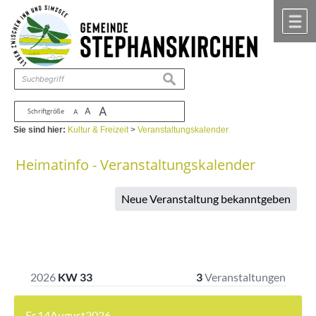
Zum Inhalt
,
zur Navigation
oder
zur Startseite
springen.
chließen
M
suchen
A
A
Schriftgröße
A
Sie sind hier:
Kultur & Freizeit
>
Veranstaltungskalender
Heimatinfo - Veranstaltungskalender