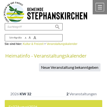
Zum Inhalt
,
zur Navigation
oder
zur Startseite
springen.
chließen
M
suchen
A
A
Schriftgröße
A
Sie sind hier:
Kultur & Freizeit
>
Veranstaltungskalender
Heimatinfo - Veranstaltungskalender