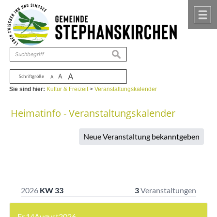
Zum Inhalt
,
zur Navigation
oder
zur Startseite
springen.
chließen
M
suchen
A
A
Schriftgröße
A
Sie sind hier:
Kultur & Freizeit
>
Veranstaltungskalender
Heimatinfo - Veranstaltungskalender