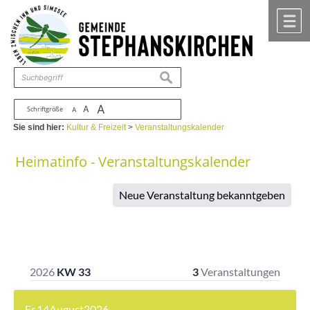
Zum Inhalt
,
zur Navigation
oder
zur Startseite
springen.
chließen
M
suchen
A
A
Schriftgröße
A
Sie sind hier:
Kultur & Freizeit
>
Veranstaltungskalender
Heimatinfo - Veranstaltungskalender