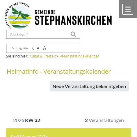
Zum Inhalt
,
zur Navigation
oder
zur Startseite
springen.
chließen
M
suchen
A
A
Schriftgröße
A
Sie sind hier:
Kultur & Freizeit
>
Veranstaltungskalender
Heimatinfo - Veranstaltungskalender