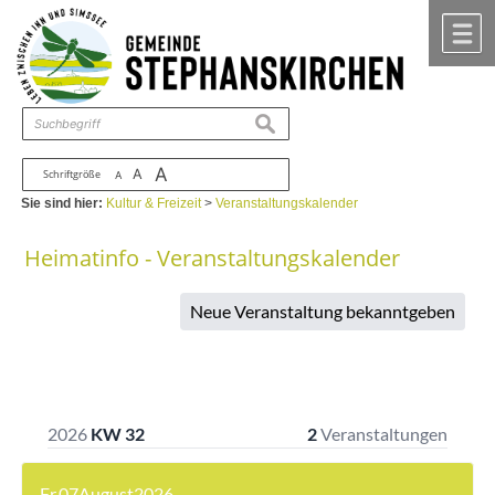
Zum Inhalt
,
zur Navigation
oder
zur Startseite
springen.
chließen
M
suchen
A
A
Schriftgröße
A
Sie sind hier:
Kultur & Freizeit
>
Veranstaltungskalender
Heimatinfo - Veranstaltungskalender