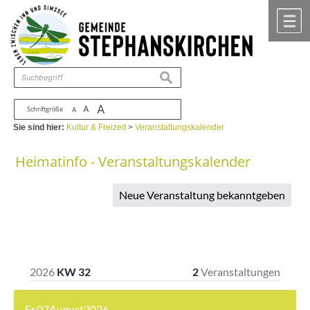
Zum Inhalt
,
zur Navigation
oder
zur Startseite
springen.
chließen
M
suchen
A
A
Schriftgröße
A
Sie sind hier:
Kultur & Freizeit
>
Veranstaltungskalender
Heimatinfo - Veranstaltungskalender