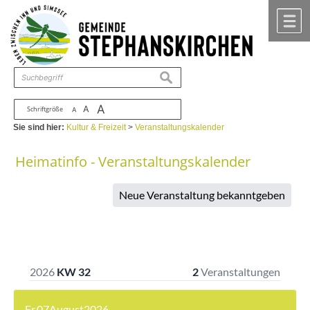
Zum Inhalt
,
zur Navigation
oder
zur Startseite
springen.
chließen
M
suchen
A
A
Schriftgröße
A
Sie sind hier:
Kultur & Freizeit
>
Veranstaltungskalender
Heimatinfo - Veranstaltungskalender