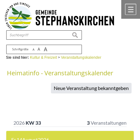
Zum Inhalt
,
zur Navigation
oder
zur Startseite
springen.
chließen
M
suchen
A
A
Schriftgröße
A
Sie sind hier:
Kultur & Freizeit
>
Veranstaltungskalender
Heimatinfo - Veranstaltungskalender