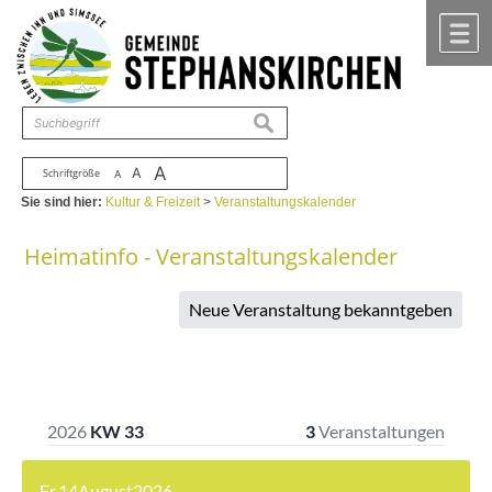
Zum Inhalt
,
zur Navigation
oder
zur Startseite
springen.
chließen
M
suchen
A
A
Schriftgröße
A
Sie sind hier:
Kultur & Freizeit
>
Veranstaltungskalender
Heimatinfo - Veranstaltungskalender