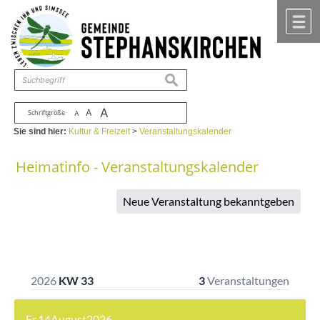
Zum Inhalt
,
zur Navigation
oder
zur Startseite
springen.
chließen
M
suchen
A
A
Schriftgröße
A
Sie sind hier:
Kultur & Freizeit
>
Veranstaltungskalender
Heimatinfo - Veranstaltungskalender