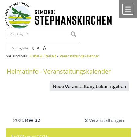
Zum Inhalt
,
zur Navigation
oder
zur Startseite
springen.
chließen
M
suchen
A
A
Schriftgröße
A
Sie sind hier:
Kultur & Freizeit
>
Veranstaltungskalender
Heimatinfo - Veranstaltungskalender