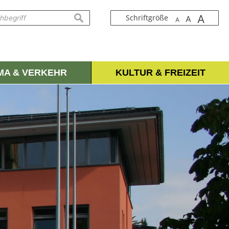
A
suchen
Schriftgröße
A
A
IMA & VERKEHR
KULTUR & FREIZEIT