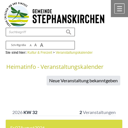
Zum Inhalt
,
zur Navigation
oder
zur Startseite
springen.
chließen
M
suchen
A
A
Schriftgröße
A
Sie sind hier:
Kultur & Freizeit
>
Veranstaltungskalender
Heimatinfo - Veranstaltungskalender