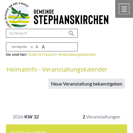
Zum Inhalt
,
zur Navigation
oder
zur Startseite
springen.
chließen
M
suchen
A
A
Schriftgröße
A
Sie sind hier:
Kultur & Freizeit
>
Veranstaltungskalender
Heimatinfo - Veranstaltungskalender