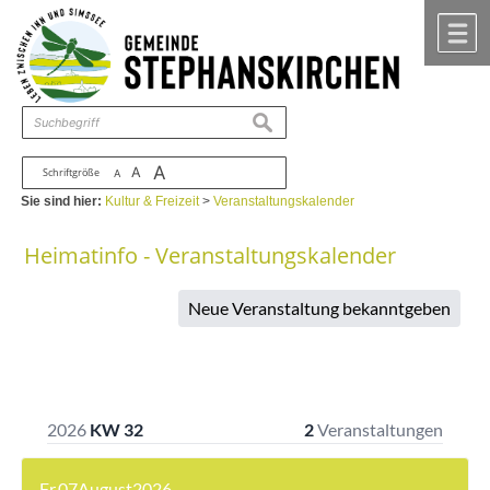
Zum Inhalt
,
zur Navigation
oder
zur Startseite
springen.
chließen
M
suchen
A
A
Schriftgröße
A
Sie sind hier:
Kultur & Freizeit
>
Veranstaltungskalender
Heimatinfo - Veranstaltungskalender