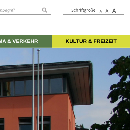
A
suchen
Schriftgröße
A
A
IMA & VERKEHR
KULTUR & FREIZEIT