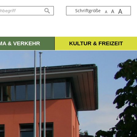
A
suchen
Schriftgröße
A
A
IMA & VERKEHR
KULTUR & FREIZEIT