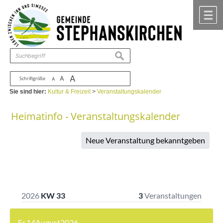
Zum Inhalt
,
zur Navigation
oder
zur Startseite
springen.
chließen
M
suchen
A
A
Schriftgröße
A
Sie sind hier:
Kultur & Freizeit
>
Veranstaltungskalender
Heimatinfo - Veranstaltungskalender