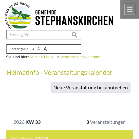
Zum Inhalt
,
zur Navigation
oder
zur Startseite
springen.
chließen
M
suchen
A
A
Schriftgröße
A
Sie sind hier:
Kultur & Freizeit
>
Veranstaltungskalender
Heimatinfo - Veranstaltungskalender