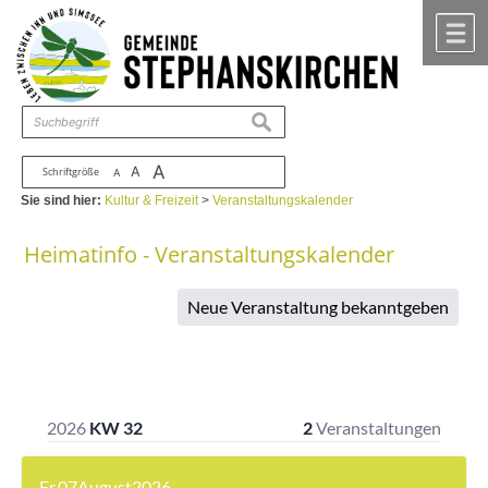
Zum Inhalt
,
zur Navigation
oder
zur Startseite
springen.
chließen
M
suchen
A
A
Schriftgröße
A
Sie sind hier:
Kultur & Freizeit
>
Veranstaltungskalender
Heimatinfo - Veranstaltungskalender