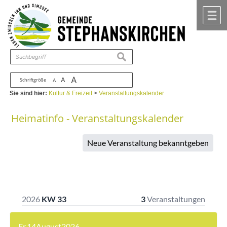
Zum Inhalt
,
zur Navigation
oder
zur Startseite
springen.
chließen
M
suchen
A
A
Schriftgröße
A
Sie sind hier:
Kultur & Freizeit
>
Veranstaltungskalender
Heimatinfo - Veranstaltungskalender