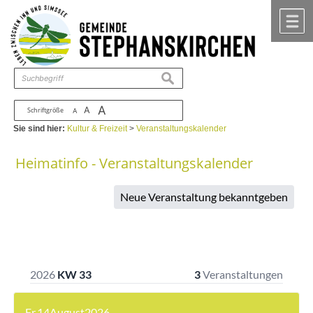
Zum Inhalt
,
zur Navigation
oder
zur Startseite
springen.
chließen
M
suchen
A
A
Schriftgröße
A
Sie sind hier:
Kultur & Freizeit
>
Veranstaltungskalender
Heimatinfo - Veranstaltungskalender