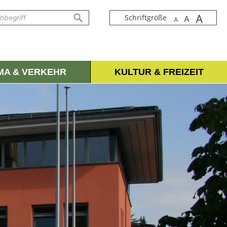
A
suchen
Schriftgröße
A
A
IMA & VERKEHR
KULTUR & FREIZEIT