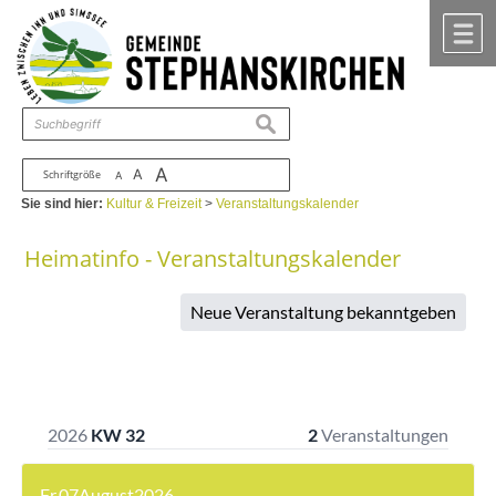
Zum Inhalt
,
zur Navigation
oder
zur Startseite
springen.
chließen
M
suchen
A
A
Schriftgröße
A
Sie sind hier:
Kultur & Freizeit
>
Veranstaltungskalender
Heimatinfo - Veranstaltungskalender