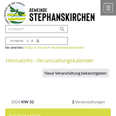
Zum Inhalt
,
zur Navigation
oder
zur Startseite
springen.
chließen
M
suchen
A
A
Schriftgröße
A
Sie sind hier:
Kultur & Freizeit
>
Veranstaltungskalender
Heimatinfo - Veranstaltungskalender