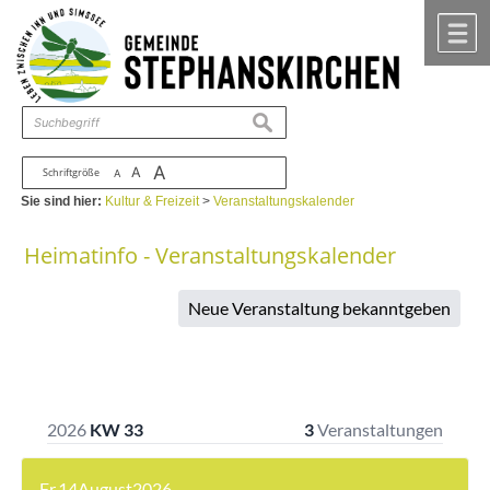
Zum Inhalt
,
zur Navigation
oder
zur Startseite
springen.
chließen
M
suchen
A
A
Schriftgröße
A
Sie sind hier:
Kultur & Freizeit
>
Veranstaltungskalender
Heimatinfo - Veranstaltungskalender