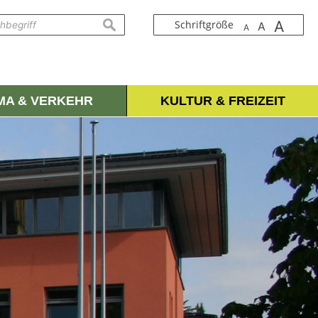
A
suchen
Schriftgröße
A
A
IMA & VERKEHR
KULTUR & FREIZEIT