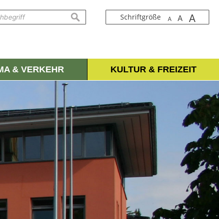
A
suchen
Schriftgröße
A
A
IMA & VERKEHR
KULTUR & FREIZEIT